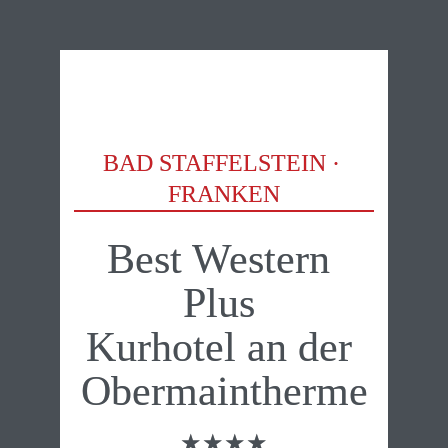
BAD STAFFELSTEIN · 
FRANKEN
Best Western 
Plus 

Kurhotel an der 
Obermain­therme
★★★★