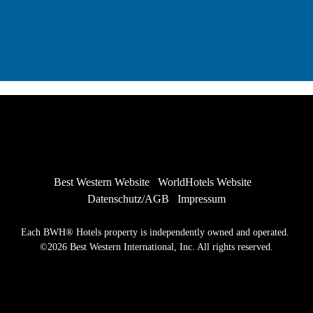
Ein behagliches Zuhause für einen längeren Aufenthalt.
Mehr erfahren
Best Western Website
WorldHotels Website
Datenschutz/AGB
Impressum
Each BWH® Hotels property is independently owned and operated. 
©2026 Best Western International, Inc. All rights reserved.